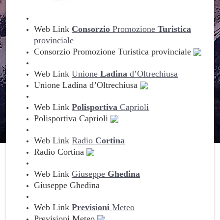
Web Link
Consorzio
Promozione
Turistica
provinciale
Consorzio Promozione Turistica provinciale
Web Link
Unione
Ladina
d’Oltrechiusa
Unione Ladina d’Oltrechiusa
Web Link
Polisportiva
Caprioli
Polisportiva Caprioli
Web Link
Radio
Cortina
Radio Cortina
Web Link
Giuseppe
Ghedina
Giuseppe Ghedina
Web Link
Previsioni
Meteo
Previsioni Meteo