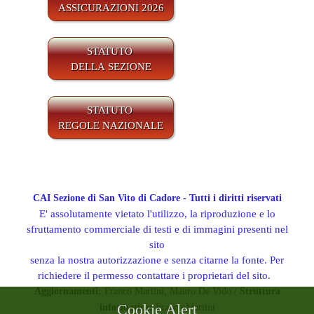
ASSICURAZIONI 2026
STATUTO
DELLA SEZIONE
STATUTO
REGOLE NAZIONALE
CAI Sezione di San Vito di Cadore - Tutti i diritti riservati
E' assolutamente vietato l'utilizzo, la riproduzione e lo
sfruttamento commerciale di testi e di immagini presenti nel
sito
senza la nostra autorizzazione e senza citarne la fonte. Per
richiedere il permesso contattare i proprietari del sito.
Aggiornamenti:
Franco Martini, Mauro De Vido /
Struttura
Cookie Alert
informatica:
Franco Martini