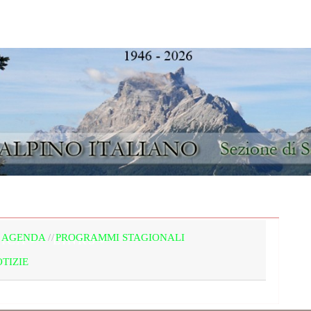
IONE
BACHECA E AGENDA
IL TERRIT
 AGENDA
PROGRAMMI STAGIONALI
ICA
LINKS
TIZIE