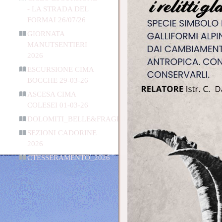
- LA STRADA DEL
FORMAI 26/07/26
GIORNATA
MANUTSENTIERI
2026
ESCURSIONE CIMA
BOCCHE 29-03-26
ASCESA CIMA
COLESEI 01-03-26
DOLOMITI_BELLE&FRAGILI
SEZIONI CADORINE
2026
CTESSERAMENTO_2026