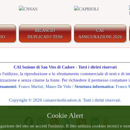
RILASCIO
CAI
IO
DUPLICATO TESS
ASSICURAZIONI 2026
CAI Sezione di San Vito di Cadore - Tutti i diritti riservati
 l'utilizzo, la riproduzione e lo sfruttamento commerciale di testi e di i
izzazione e senza citarne la fonte. Per richiedere il permesso contattare i
rnamenti:
Franco Martini, Mauro De Vido /
Struttura informatica:
Franco M
Copyright © 2026 caisanvitodicadore.it. Tutti i diritti riservati.
Joomla!
è un software libero rilasciato sotto
licenza GNU/GPL.
Cookie Alert
zione del sito ne accetti l'utilizzo. Il Sito utilizza cookies tecnici e no