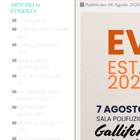
ARTICOLI in
Pubblicato: 06 Agosto 2026
EVIDENZA
EVENTI 2026
COMUNICATO_STAMPA
2026
CONV_ASSEMBLEA
2026
PROGRAMMA
ATTIVITA 2026
COL DI LUNA 21-06-
26
ESCURSIONE SASSO
BIANCO 12/07/26
ESCURSIONE
MONTE RITE
SICURI SULLA NEVE
2026
CICLO ESCURSIONE