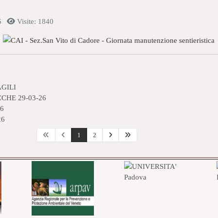
6
Visite: 1840
GILI
CHE 29-03-26
6
26
1
2